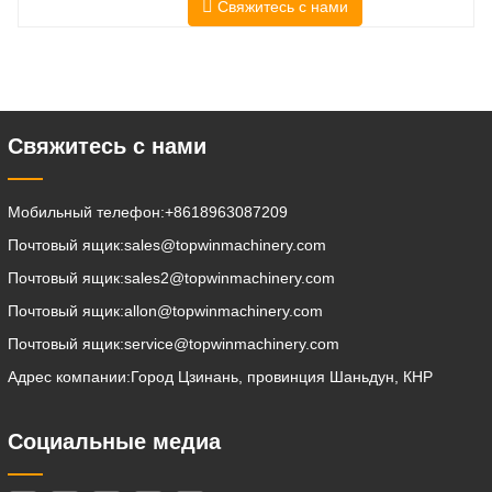
Свяжитесь с нами
лопата, штабелирование, подъем,
копание, сверление, дробление,
захват, толкание, рыхление грунта,
траншея, очистка проспекта могут
быть выполнены соответственно.
Вспомогательный прицеп может
Свяжитесь с нами
загрузить все навесное
Мобильный телефон:
+8618963087209
Почтовый ящик:
sales@topwinmachinery.com
Почтовый ящик:
sales2@topwinmachinery.com
Почтовый ящик:
allon@topwinmachinery.com
Почтовый ящик:
service@topwinmachinery.com
Адрес компании:
Город Цзинань, провинция Шаньдун, КНР
Социальные медиа