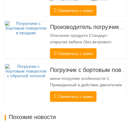
длинномерных грузов. Настоящий
Свяжитесь с нами
погрузчик «два в одном», он сочетает
в себе преимущества вилочного
погрузчика и бокового погрузчика.
Производитель погрузчиков с бортовым поворотом Китай
Бесшумный и экологически чистый
Описание продукта Стандарт :
электропривод и инновационное
открытая кабина (без ветрового
рулевое управление HX на 360°
стекла) Механическое управление
позволяют плавно…
Свяжитесь с нами
Быстросъемная сцепка и муфта типа
Bobcat Американский гидравлический
насос Danfoss Американский Итон
Погрузчик с бортовым поворотом на продажу
Мотор Италия Многофункциональный
мини-погрузчик особенности 1.
клапан Система автоматического
Приведенный в действие двигателем
выравнивания Гидравлический
мощностью 74,3 л.с., обладающим
тормоз…
Свяжитесь с нами
исключительной силой отрыва ковша
3350 кг и выдающейся
грузоподъемностью 3350 кг, высокой
Похожие новости
производительностью и
производительностью на новом
уровне. Новая модель с высоким