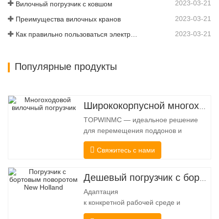
2023-03-21
Вилочный погрузчик с ковшом
расходом имеет увеличенный…
2023-03-21
Преимущества вилочных кранов
2023-03-21
Как правильно пользоваться электропогрузчиком
Популярные продукты
Ширококорпусной многоходовой вилочный погрузчик 3,5-5,0 тонн
TOPWINMC — идеальное решение
для перемещения поддонов и
длинномерных грузов. Настоящий
Свяжитесь с нами
погрузчик «два в одном», он сочетает
в себе преимущества вилочного
погрузчика и бокового погрузчика.
Дешевый погрузчик с бортовым поворотом
Бесшумный и экологически чистый
Адаптация
электропривод и инновационное
к конкретной рабочей среде и
рулевое управление HX на 360°
содержимому работы таким образом,
позволяют плавно