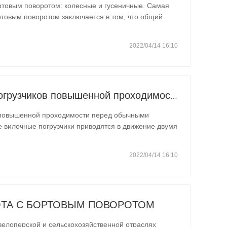
ортовым поворотом: колесные и гусеничные. Самая
ртовым поворотом заключается в том, что общий
ет поворачиваться на месте; Его можно
прикрепить к различным…
2022/04/14 16:10
Преимущества вилочных погрузчиков повышенной проходимости перед обычными вилочными погрузчиками
 повышенной проходимости перед обычными
 вилочные погрузчики приводятся в движение двумя
е вилочные погрузчики приводятся в движение
х вилочных погрузчиков…
2022/04/14 16:10
ТА С БОРТОВЫМ ПОВОРОТОМ
велоперской и сельскохозяйственной отраслях