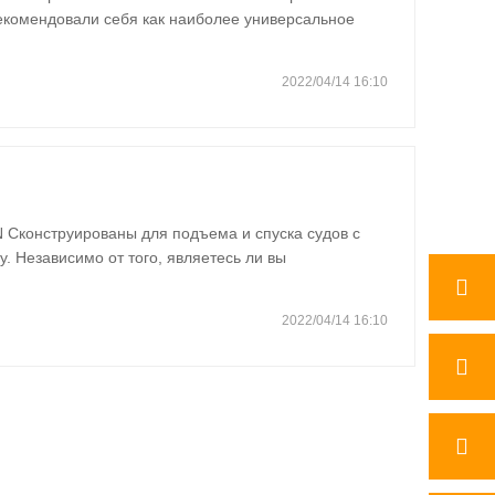
екомендовали себя как наиболее универсальное
я погрузчиками с бортовым поворотом из-за их
у них больше нет передних…
2022/04/14 16:10
 Сконструированы для подъема и спуска судов с
ну. Независимо от того, являетесь ли вы
ный погрузчик, который вы можете Поверить Чтобы
а, или пристань для…
2022/04/14 16:10