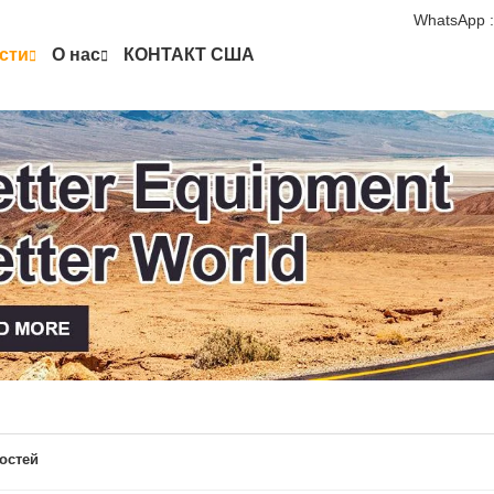
WhatsApp :
сти
О нас
КОНТАКТ США
остей