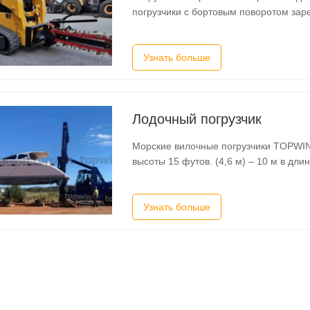
погрузчики с бортовым поворотом зар
оборудование. Эти машины называютс
вращательного движения. Поскольку 
Узнать больше
Лодочный погрузчик
Морские вилочные погрузчики TOPWIN
высоты 15 футов. (4,6 м) – 10 м в дли
судостроителем Ищете Морской вилоч
безопасно транспортировать ваши суд
Узнать больше