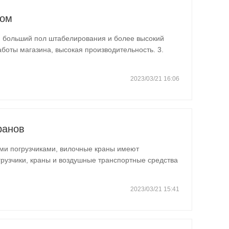
шом
, больший пол штабелирования и более высокий
боты магазина, высокая производительность. 3.
ь разработаны в соответствии с потребностями
кже называют…
2023/03/21 16:06
ранов
ми погрузчиками, вилочные краны имеют
грузчики, краны и воздушные транспортные средства
тоящий автомобиль может использоваться для трех
нимать нестандартные…
2023/03/21 15:41