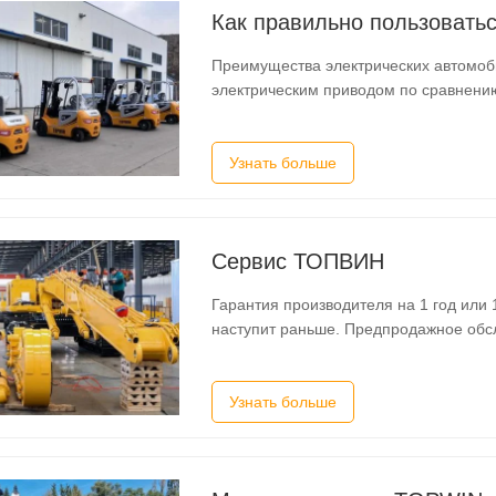
Как правильно пользоватьс
Преимущества электрических автомобилей Одним из преимуществ вилочного по
электрическим приводом по сравнени
дизельном топливе, является отсутств
электроприводом подходящим для ис
Узнать больше
Сервис ТОПВИН
Гарантия производителя на 1 год или 1
наступит раньше. Предпродажное обслуживание: Позвоните нам, независимо от того,
сотрудничаем мы или нет. Вы можете
будущее развитие этой линии вместе 
Узнать больше