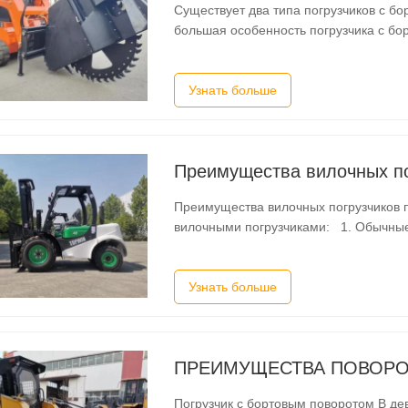
Существует два типа погрузчиков с б
большая особенность погрузчика с бо
размер машины небольшой, и она мож
произвольно и быстро заменить или 
Узнать больше
Преимущества вилочных погрузчиков
вилочными погрузчиками: 1. Обычные
колесами, в то время как внедорожны
четырьмя колесами. 2. Шасси обычны
Узнать больше
ПРЕИМУЩЕСТВА ПОВОРО
Погрузчик с бортовым поворотом В де