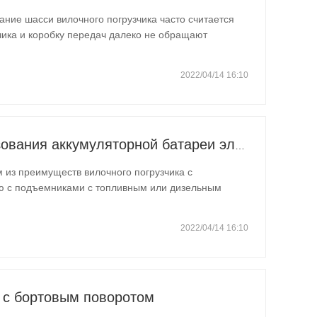
ание шасси вилочного погрузчика часто считается
чика и коробку передач далеко не обращают
 ли обслуживаются аксессуары шасси вилочного
опасностью и управлением…
2022/04/14 16:10
Правильный метод использования аккумуляторной батареи электрического вилочного погрузчика
ю с подъемниками с топливным или дизельным
опных газов. Это делает подъем с электроприводом
мещении на складах или фабриках…
2022/04/14 16:10
 с бортовым поворотом