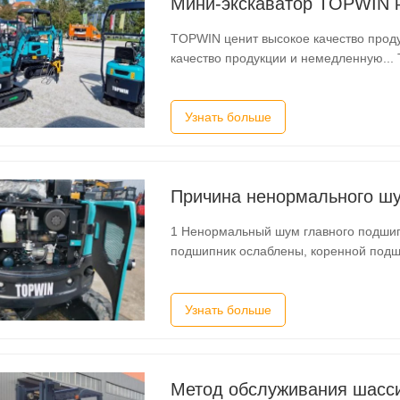
TOPWIN ценит высокое качество прод
качество продукции и немедленную...
немедленную...
Узнать больше
Причина ненормального шу
1 Ненормальный шум главного подшипн
подшипник ослаблены, коренной подш
плохое сгорание, коленчатый вал погнут или осе
хода двигателя очень велики, распр
Узнать больше
Метод обслуживания шасси