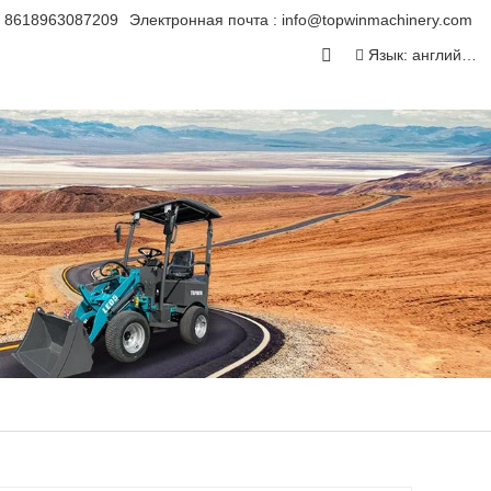
8618963087209
Электронная почта :
info@topwinmachinery.com
Язык: английский