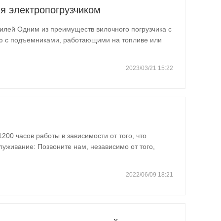
я электропогрузчиком
грузчика с
ю с подъемниками, работающими на топливе или
ие выхлопных газов. это делает подъем с
пользования внутри…
2023/03/21 15:22
200 часов работы в зависимости от того, что
 получить неожиданный урожай. Мы обсудим
в соответствии с…
2022/06/09 18:21