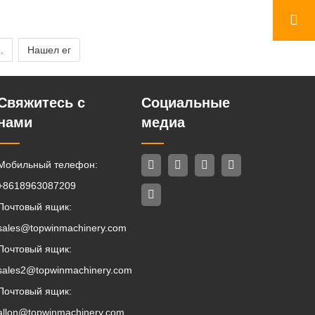
.
Нашел ег
Свяжитесь с
Социальные
нами
медиа
Мобильный телефон:
+8618963087209
Почтовый ящик:
sales@topwinmachinery.com
Почтовый ящик:
sales2@topwinmachinery.com
Почтовый ящик:
allon@topwinmachinery.com