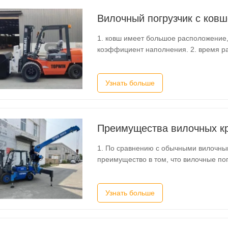
Вилочный погрузчик с ков
1. ковш имеет большое расположение
коэффициент наполнения. 2. время ра
непопулярные спецификации могут быт
потребителей. Шарнирную каретку та
Узнать больше
Преимущества вилочных к
1. По сравнению с обычными вилочны
преимущество в том, что вилочные по
могут быть легко реализованы, а нас
функций. 2. он может без труда под
Узнать больше