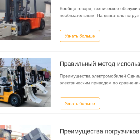
Вообще говоря, техническое обслужив
необязательным. На двигатель погруз
внимания. На самом деле, правильно
погрузчика, напрямую связано с без
Узнать больше
Преимущества электромобилей Одним из преимуществ вилочного погрузчика с
электрическим приводом по сравнени
двигателем является отсутствие выхл
подходящим для использования в по
Узнать больше
Преимущества погрузчиков